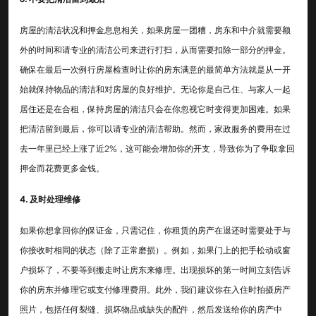
房屋的清洁状况和押金息息相关，如果房屋一团糟，房东和中介就需要额
外的时间和请专业的清洁公司来进行打扫，从而需要扣除一部分的押金。
确保在最后一次例行房屋检查时让你的房东满意的最简单方法就是从一开
始就保持物品的清洁和对房屋的良好维护。无论你是自己住、与家人一起
居住还是在合租，保持房屋的清洁只会在你忽视它时变得更加困难。如果
把清洁留到最后，你可以请专业的清洁帮助。然而，家政服务的费用在过
去一年里已经上涨了近2%，这可能会增加你的开支，导致你为了争取拿回
押金而花费更多金钱。
4. 及时处理维修
如果你想拿回你的保证金，只需记住，你租赁的房产在退还时需要处于与
你接收时相同的状态（除了正常磨损）。例如，如果门上的把手松动或窗
户损坏了，不要等到搬走时让房东来修理。出现损坏的第一时间立刻告诉
你的房东并修理它或支付修理费用。此外，我们建议你在入住时拍摄房产
照片，包括任何裂缝、损坏物品或缺失的配件，然后发送给你的房产中